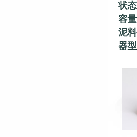
状态
容量
泥料
器型