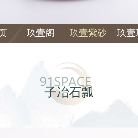
页
玖壹阁
玖壹紫砂
玖壹
子冶石瓢